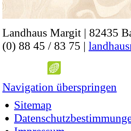
Landhaus Margit | 82435 Ba
(0) 88 45 / 83 75 |
landhau
Navigation überspringen
Sitemap
Datenschutzbestimmung